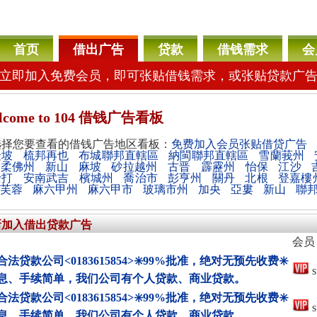
首页
借出广告
贷款
借钱需求
会
立即加入免费会员，即可张贴借钱需求，或张贴贷款广
lcome
to 104 借钱广告看板
选择您要查看的借钱广告地区看板：
免费加入会员张贴借贷广告
隆坡
梳邦再也
布城聯邦直轄區
納閩聯邦直轄區
雪蘭莪州
柔佛州
新山
麻坡
砂拉越州
古晋
霹靂州
怡保
江沙
士打
安南武吉
檳城州
喬治市
彭亨州
關丹
北根
登嘉樓
芙蓉
麻六甲州
麻六甲市
玻璃市州
加央
亞婁
新山
聯
新加入借出贷款广告
会员
法贷款公司<0183615854>✳️99%批准，绝对无预先收费✳️
s
息、手续简单，我们公司有个人贷款、商业贷款。
法贷款公司<0183615854>✳️99%批准，绝对无预先收费✳️
s
息、手续简单，我们公司有个人贷款、商业贷款。