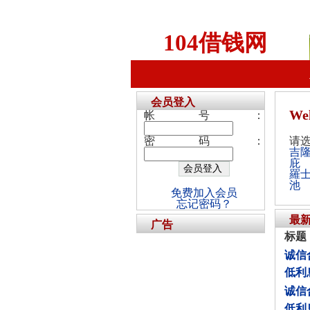
104借钱网
会员登入
We
帐号：
密码：
请
吉
庇
羅
池
免费加入会员
忘记密码？
最
广告
标题
诚信合
低利
诚信合
低利