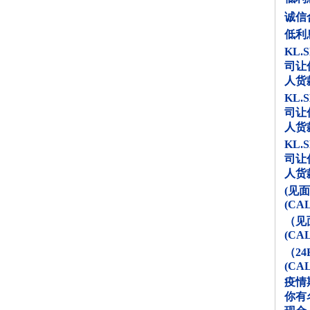
诚信合
低利
KL.
司让
人货
KL.
司让
人货
KL.
司让
人货
(见面
(CA
（见面
(CA
（24
(CA
疫情
你有