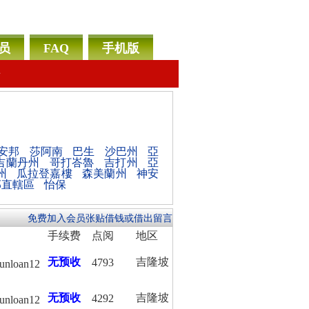
员
FAQ
手机版
告
安邦
莎阿南
巴生
沙巴州
亞
吉蘭丹州
哥打峇魯
吉打州
亞
州
瓜拉登嘉樓
森美蘭州
神安
邦直轄區
怡保
免费加入会员张贴借钱或借出留言
手续费
点阅
地区
无预收
吉隆坡
4793
unloan12
无预收
吉隆坡
4292
unloan12