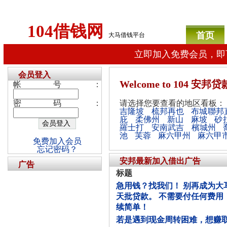
104借钱网
首页
大马借钱平台
立即加入免费会员，即
会员登入
Welcome
to 104 安
帐号：
密码：
请选择您要查看的地区看板：
吉隆坡
梳邦再也
布城聯邦
庇
柔佛州
新山
麻坡
砂
羅士打
安南武吉
檳城州
池
芙蓉
麻六甲州
麻六甲
免费加入会员
忘记密码？
安邦最新加入借出广告
广告
标题
急用钱？找我们！ 别再成为大
天批贷款。 不需要付任何费用！RM
续简单！
若是遇到现金周转困难，想赚