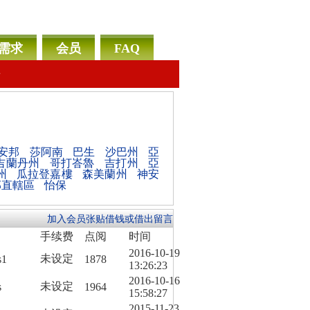
需求
会员
FAQ
告
安邦
莎阿南
巴生
沙巴州
亞
吉蘭丹州
哥打峇魯
吉打州
亞
州
瓜拉登嘉樓
森美蘭州
神安
邦直轄區
怡保
加入会员张贴借钱或借出留言
手续费
点阅
时间
2016-10-19
未设定
s1
1878
13:26:23
2016-10-16
未设定
s
1964
15:58:27
2015-11-23