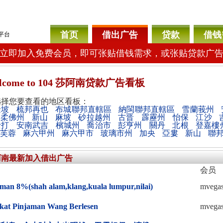
首页
借出广告
贷款
借钱
平台
立即加入免费会员，即可张贴借钱需求，或张贴贷款广
lcome
to 104 莎阿南贷款广告看板
选择您要查看的地区看板：
隆坡
梳邦再也
布城聯邦直轄區
納閩聯邦直轄區
雪蘭莪州
柔佛州
新山
麻坡
砂拉越州
古晋
霹靂州
怡保
江沙
士打
安南武吉
檳城州
喬治市
彭亨州
關丹
北根
登嘉樓
芙蓉
麻六甲州
麻六甲市
玻璃市州
加央
亞婁
新山
聯
阿南最新加入借出广告
会员
man 8%(shah alam,klang,kuala lumpur,nilai)
mvega
ikat Pinjaman Wang Berlesen
mvega