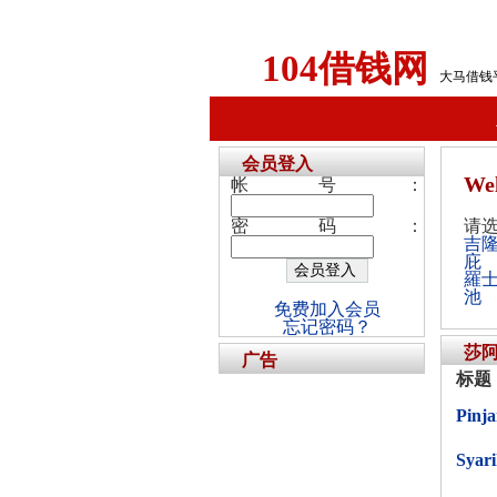
104借钱网
大马借钱
会员登入
We
帐号：
密码：
请
吉
庇
羅
池
免费加入会员
忘记密码？
莎
广告
标题
Pinja
Syar