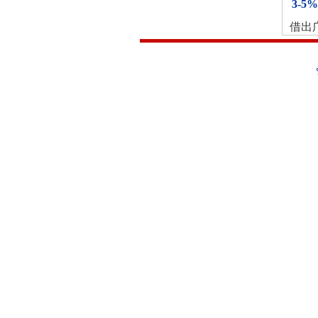
3-5
借出