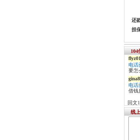
还
担
10
flyz0
电话
要怎
gina
电话
借钱
回文1
线