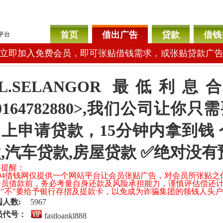
首页
借出广告
贷款
借钱
平台
立即加入免费会员，即可张贴借钱需求，或张贴贷款广
KL.SELANGOR 最低
0164782880>,我们公司让你
上申请贷款，15分钟内拿到钱 
,汽车贷款,房屋贷款 ✅绝对没
要提醒：
 104借钱网仅提供一个网站平台让会员张贴广告，对会员所张贴
会员借款前，务必考量自身还款及风险承担能力，谨慎评估偿还
 请"不"要给予银行存摺及提款卡，以免成为诈骗集团的领钱人头
阅人数:
5967
员代号：
fastloankl888