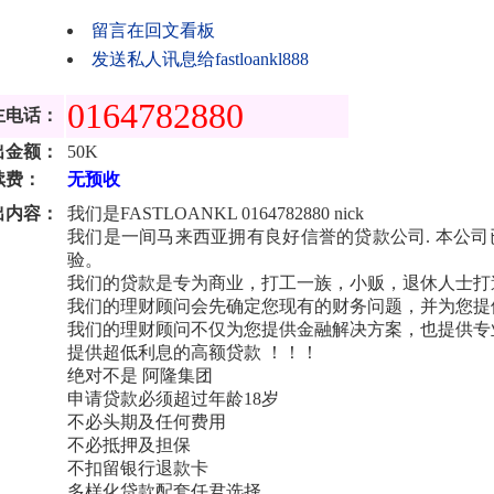
留言在回文看板
发送私人讯息给fastloankl888
0164782880
主电话：
出金额：
50K
续费：
无预收
出内容：
我们是FASTLOANKL 0164782880 nick
我们是一间马来西亚拥有良好信誉的贷款公司. 本公司
验。
我们的贷款是专为商业，打工一族，小贩，退休人士打
我们的理财顾问会先确定您现有的财务问题，并为您提
我们的理财顾问不仅为您提供金融解决方案，也提供专
提供超低利息的高额贷款 ！！！
绝对不是 阿隆集团
申请贷款必须超过年龄18岁
不必头期及任何费用
不必抵押及担保
不扣留银行退款卡
多样化贷款配套任君选择