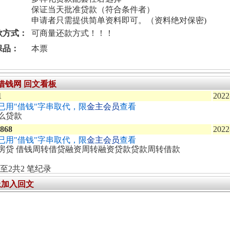
保证当天批准贷款（符合条件者）
申请者只需提供简单资料即可。（资料绝对保密)
款方式：
可商量还款方式！！！
保品：
本票
4借钱网 回文看板
1
2022
已用"借钱"字串取代，限
金主会员
查看
么贷款
8868
2022
已用"借钱"字串取代，限
金主会员
查看
房贷 借钱周转借贷融资周转融资贷款贷款周转借款
至2共2 笔纪录
上加入回文