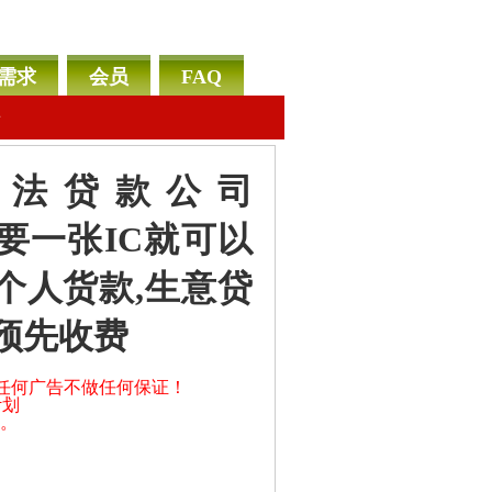
需求
会员
FAQ
告
利息合法贷款公司
只需要一张IC就可以
个人货款,生意贷
有预先收费
之任何广告不做任何保证！
计划
户。