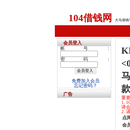
104借钱网
大马借钱
会员登入
帐号：
密码：
<
马
免费加入会员
忘记密码？
款
广告
重
1.
请
2.
点
会