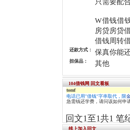
只需要配合
W借钱借
房贷房贷
借钱周转借
还款方式：
保真你能
担保品：
其他
104借钱网 回文看板
tomf
电话已用"借钱"字串取代，限
急需钱还学费，请问该如何申
回文1至1共1 笔
线上加入回文