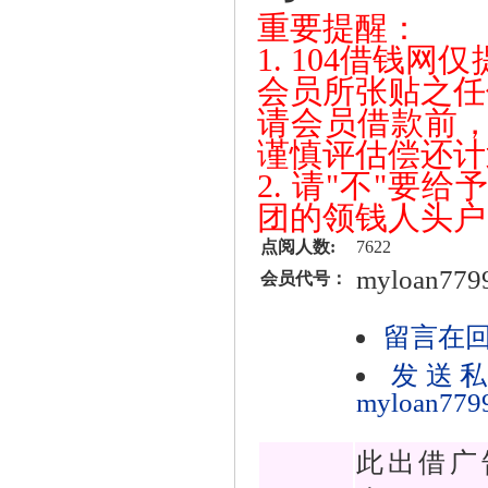
重要提醒：
1. 104借钱
会员所张贴之任
请会员借款前
谨慎评估偿还计
2. 请"不"
团的领钱人头户
点阅人数:
7622
myloan779
会员代号：
留言在
发送
myloan779
此出借广