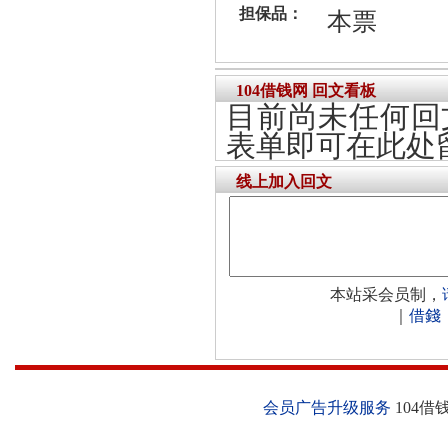
担保品：
本票
104借钱网 回文看板
目前尚未任何回
表单即可在此处
线上加入回文
本站采会员制，
｜
借錢
会员广告升级服务
104借钱