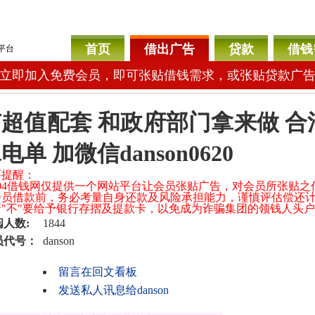
首页
借出广告
贷款
借钱
平台
立即加入免费会员，即可张贴借钱需求，或张贴贷款广
超值配套 和政府部门拿来做 合法 
电单 加微信danson0620
要提醒：
 104借钱网仅提供一个网站平台让会员张贴广告，对会员所张贴
会员借款前，务必考量自身还款及风险承担能力，谨慎评估偿还
 请"不"要给予银行存摺及提款卡，以免成为诈骗集团的领钱人头
阅人数:
1844
员代号：
danson
留言在回文看板
发送私人讯息给danson