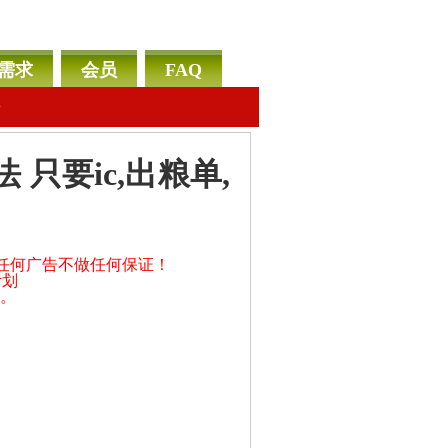
需求
会员
FAQ
告
只要ic,出粮单,
之任何广告不做任何保证！
计划
户。