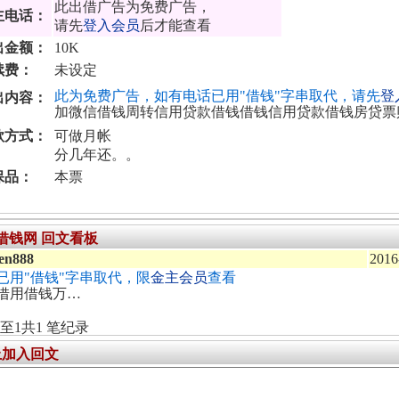
此出借广告为免费广告，
主电话：
请先
登入会员
后才能查看
出金额：
10K
续费：
未设定
此为免费广告，如有电话已用"借钱"字串取代，请先
登
出内容：
加微信借钱周转信用贷款借钱借钱信用贷款借钱房贷票
款方式：
可做月帐
分几年还。。
保品：
本票
4借钱网 回文看板
een888
2016
已用"借钱"字串取代，限
金主会员
查看
借用借钱万…
至1共1 笔纪录
上加入回文