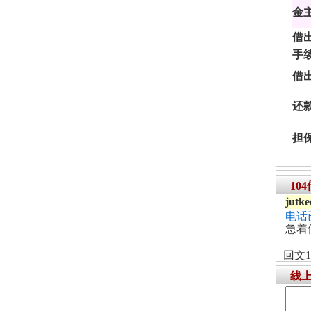
金
借
手
借
还
担
10
jutk
电话
急着
回文1
线