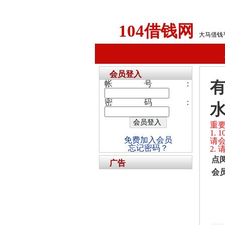
104借钱网
大马借钱
会员登入
有
帐号：
密码：
水
重
1.
免费加入会员
请
忘记密码？
2.
点
广告
会