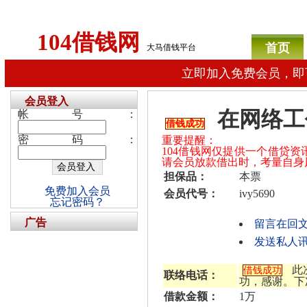
104借钱网
首页
大马借钱平台
立即加入免费会员，即
会员登入
在网络工
帐号：
借钱成功
密码：
重要提醒：
104借钱网仅提供一个借贷
请会员放款借出时，考量自身
担保品：
本票
免费加入会员
会员代号：
ivy5690
忘记密码？
广告
留言在回
发送私人讯息
此
借钱成功
联络电话：
功，感谢。下
借款金额：
1万