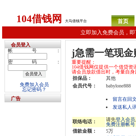
104借钱网
首页
大马借钱平台
立即加入免费会员，即
会员登入
j急需一笔现
帐号：
密码：
重要提醒：
104借钱网仅提供一个借贷
请会员放款借出时，考量自身
担保品：
其他
免费加入会员
会员代号：
babylone888
忘记密码？
广告
留言在回
发送私人讯息给
请先
登入会员
联络电话：
免费注册帐号
借款金额：
5万