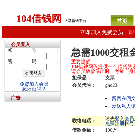
104借钱网
首页
大马借钱平台
立即加入免费会员，即
会员登入
急需1000交
帐号：
密码：
重要提醒：
104借钱网仅提供一个借贷
请会员放款借出时，考量自身
担保品：
支票
免费加入会员
会员代号：
gno234
忘记密码？
广告
留言在回
发送私人讯息
请先
登入会员
联络电话：
免费注册帐号
借款金额：
100万