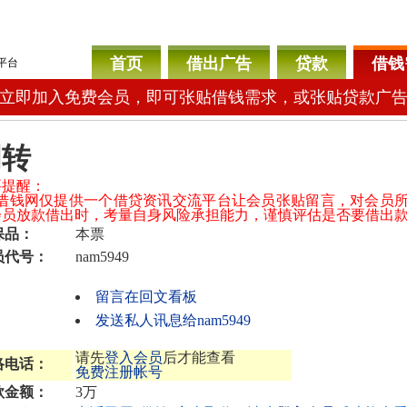
首页
借出广告
贷款
借钱
平台
立即加入免费会员，即可张贴借钱需求，或张贴贷款广
周转
要提醒：
04借钱网仅提供一个借贷资讯交流平台让会员张贴留言，对会员
会员放款借出时，考量自身风险承担能力，谨慎评估是否要借出
保品：
本票
员代号：
nam5949
留言在回文看板
发送私人讯息给nam5949
请先
登入会员
后才能查看
络电话：
免费注册帐号
款金额：
3万