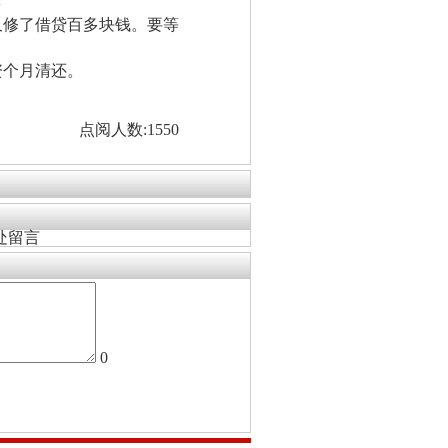
看
又修了借贷百多块钱。要等
资个月清还。
点阅人数:1550
处留言
0