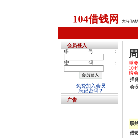
104借钱网
大马借钱
会员登入
帐号：
密码：
重
1
请
担
免费加入会员
会
忘记密码？
广告
联
借