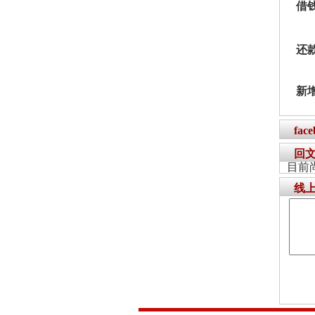
借
还
新
fac
回
目前
线