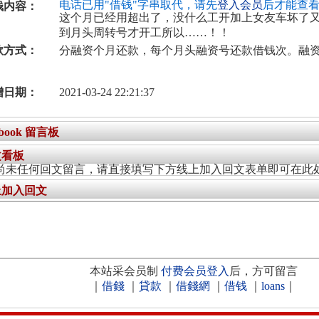
电话已用"借钱"字串取代，请先
登入会员
后才能查
钱内容：
这个月已经用超出了，没什么工开加上女友车坏了
到月头周转号才开工所以……！！
款方式：
分融资个月还款，每个月头融资号还款借钱次。融
增日期：
2021-03-24 22:21:37
ebook 留言板
文看板
尚未任何回文留言，请直接填写下方线上加入回文表单即可在此
上加入回文
本站采会员制
付费会员登入
后，方可留言
｜
借錢
｜
貸款
｜
借錢網
｜
借钱
｜
loans
｜