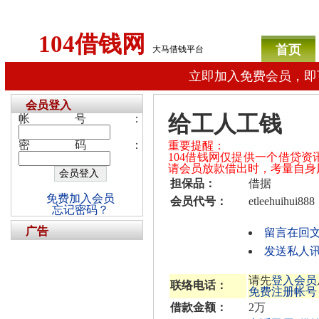
104借钱网
首页
大马借钱平台
立即加入免费会员，即
会员登入
给工人工钱
帐号：
密码：
重要提醒：
104借钱网仅提供一个借贷
请会员放款借出时，考量自身
担保品：
借据
免费加入会员
会员代号：
etleehuihui888
忘记密码？
广告
留言在回
发送私人讯息给
请先
登入会员
联络电话：
免费注册帐号
借款金额：
2万