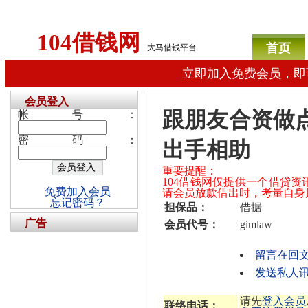
104借钱网
首页
大马借钱平台
立即加入免费会员，即
会员登入
跟朋友合资做
帐号：
密码：
出手相助
重要提醒：
104借钱网仅提供一个借贷
免费加入会员
请会员放款借出时，考量自身
忘记密码？
担保品：
借据
广告
会员代号：
gimlaw
留言在回
发送私人讯息
请先
登入会员
联络电话：