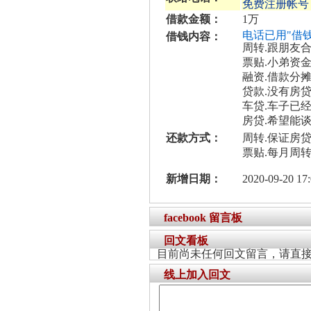
免费注册帐号
借款金额：
1万
电话已用"借
借钱内容：
周转.跟朋友
票贴.小弟资
融资.借款分
贷款.没有房贷
车贷.车子已
房贷.希望能
还款方式：
周转.保证房
票贴.每月周
新增日期：
2020-09-20 17:
facebook 留言板
回文看板
目前尚未任何回文留言，请直
线上加入回文