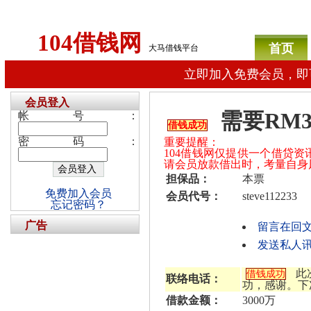
104借钱网
首页
大马借钱平台
立即加入免费会员，即
会员登入
需要RM3
帐号：
借钱成功
密码：
重要提醒：
104借钱网仅提供一个借贷
请会员放款借出时，考量自身
担保品：
本票
免费加入会员
会员代号：
steve112233
忘记密码？
广告
留言在回
发送私人讯息给
此
借钱成功
联络电话：
功，感谢。下
借款金额：
3000万