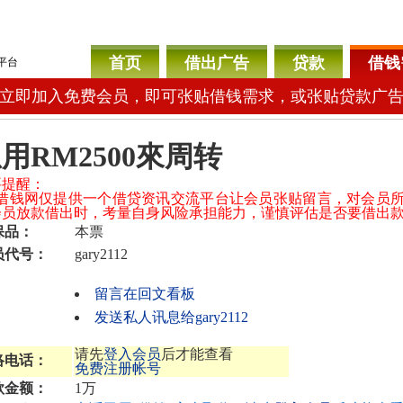
首页
借出广告
贷款
借钱
平台
立即加入免费会员，即可张贴借钱需求，或张贴贷款广
用RM2500來周转
要提醒：
04借钱网仅提供一个借贷资讯交流平台让会员张贴留言，对会员
会员放款借出时，考量自身风险承担能力，谨慎评估是否要借出
保品：
本票
员代号：
gary2112
留言在回文看板
发送私人讯息给gary2112
请先
登入会员
后才能查看
络电话：
免费注册帐号
款金额：
1万