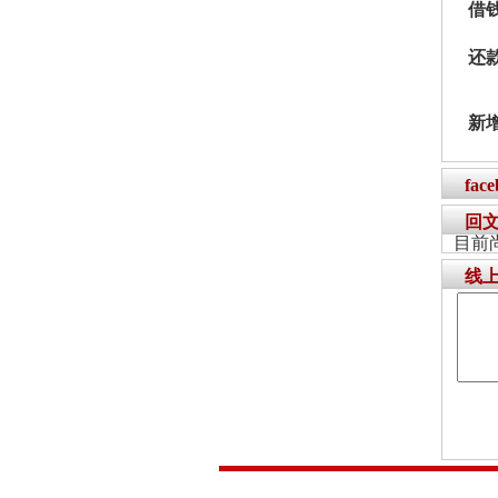
借
还
新
fac
回
目前
线