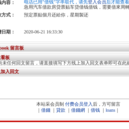
电话已用"借钱"字串取代，请先
登入会员
后才能查
钱内容：
急用汽车借款房贷票贴车贷借钱借钱，需要借來周
款方式：
預定票贴個月还給你，星期製还
增日期：
2020-06-21 16:33:30
ebook 留言板
文看板
尚未任何回文留言，请直接填写下方线上加入回文表单即可在此
上加入回文
本站采会员制
付费会员登入
后，方可留言
｜
借錢
｜
貸款
｜
借錢網
｜
借钱
｜
loans
｜