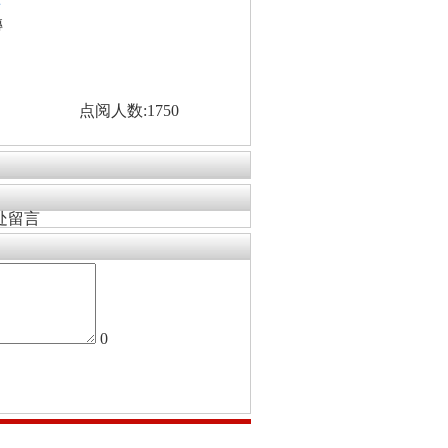
看
轉
点阅人数:1750
处留言
0