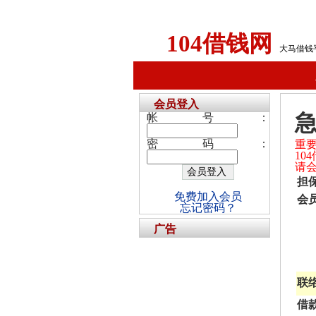
104借钱网
大马借钱
会员登入
急
帐号：
密码：
重
1
请
担
免费加入会员
会
忘记密码？
广告
联
借