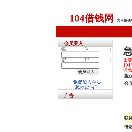
104借钱网
大马借钱
会员登入
急
帐号：
密码：
重
1
请
担
免费加入会员
会
忘记密码？
广告
联
借