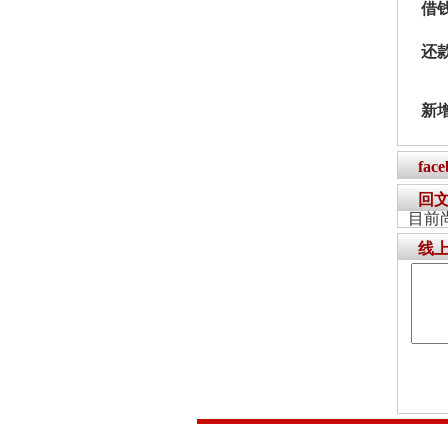
借
还
新
fac
回
目前
线