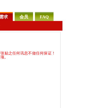
需求
会员
FAQ
告
所张贴之任何讯息不做任何保证！
款项。