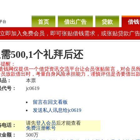
首页
借出广告
贷款
借钱
平台
立即加入免费会员，即可张贴借钱需求，或张贴贷款广
需500,1个礼拜后还
要提醒：
04借钱网仅提供一个借贷资讯交流平台让会员张贴留言，对会员
会员放款借出时，考量自身风险承担能力，谨慎评估是否要借出
保品：
本票
员代号：
jc0619
留言在回文看板
发送私人讯息给jc0619
请先
登入会员
后才能查看
络电话：
免费注册帐号
款金额：
500万