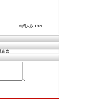
看
点阅人数:1709
处留言
0