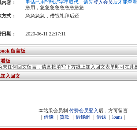
电话已用"借钱"字串取代，请先
登入会员
后才能查
钱内容：
急用，急急急急急急急急急
款方式：
急急急急，借钱礼拜后还
增日期：
2020-06-11 22:17:11
ebook 留言板
文看板
尚未任何回文留言，请直接填写下方线上加入回文表单即可在此
上加入回文
本站采会员制
付费会员登入
后，方可留言
｜
借錢
｜
貸款
｜
借錢網
｜
借钱
｜
loans
｜