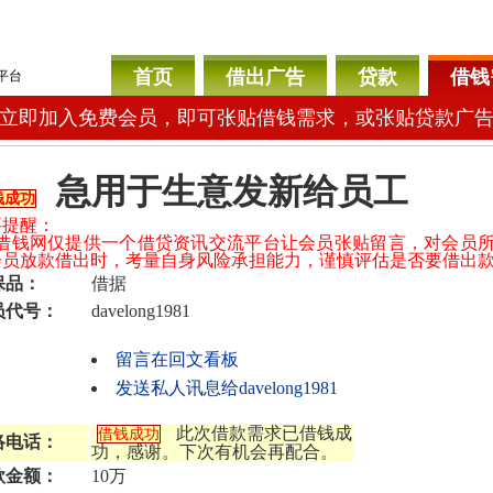
首页
借出广告
贷款
借钱
平台
立即加入免费会员，即可张贴借钱需求，或张贴贷款广
急用于生意发新给员工
钱成功
要提醒：
04借钱网仅提供一个借贷资讯交流平台让会员张贴留言，对会员
会员放款借出时，考量自身风险承担能力，谨慎评估是否要借出
保品：
借据
员代号：
davelong1981
留言在回文看板
发送私人讯息给davelong1981
此次借款需求已借钱成
借钱成功
络电话：
功，感谢。下次有机会再配合。
款金额：
10万