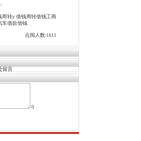
。
钱周转y 借钱周转借钱工商
转汽车借款借钱
点阅人数:1611
处留言
0