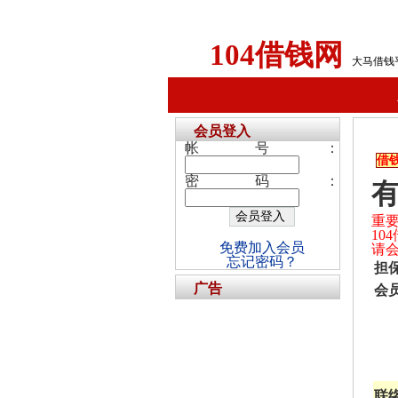
104借钱网
大马借钱
会员登入
帐号：
借
密码：
重
1
免费加入会员
请
忘记密码？
担
广告
会
联