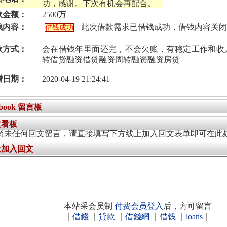
功，感谢。下次有机会再配合。
款金额：
2500万
钱内容：
此次借款需求已借钱成功，借钱内容关闭
借钱成功
款方式：
会在借钱年里面还完，不会欠账，有稳定工作和收
转借贷融资借贷融资周转融资融资房贷
增日期：
2020-04-19 21:24:41
ebook 留言板
文看板
尚未任何回文留言，请直接填写下方线上加入回文表单即可在此
上加入回文
本站采会员制
付费会员登入
后，方可留言
｜
借錢
｜
貸款
｜
借錢網
｜
借钱
｜
loans
｜