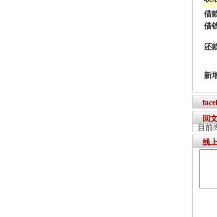
借
借
还
新
fac
回
目前
线