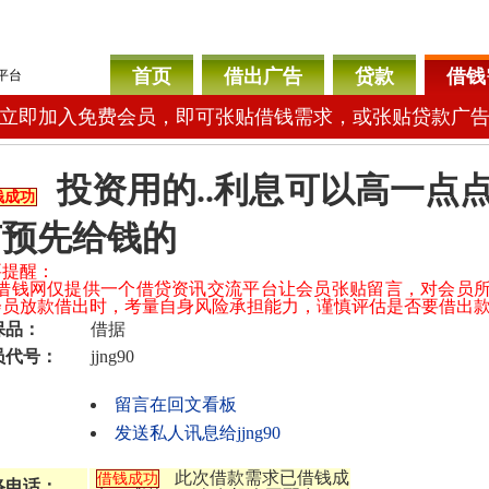
首页
借出广告
贷款
借钱
平台
立即加入免费会员，即可张贴借钱需求，或张贴贷款广
投资用的..利息可以高一点
钱成功
有预先给钱的
要提醒：
04借钱网仅提供一个借贷资讯交流平台让会员张贴留言，对会员
会员放款借出时，考量自身风险承担能力，谨慎评估是否要借出
保品：
借据
员代号：
jjng90
留言在回文看板
发送私人讯息给jjng90
此次借款需求已借钱成
借钱成功
络电话：