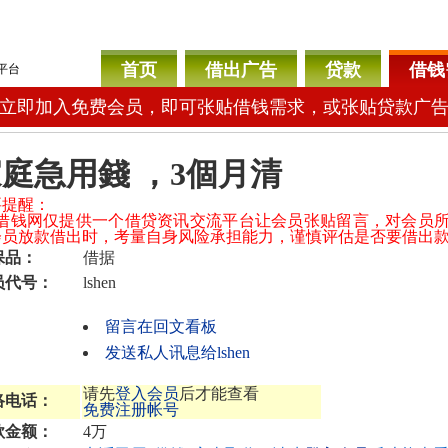
首页
借出广告
贷款
借钱
平台
立即加入免费会员，即可张贴借钱需求，或张贴贷款广
庭急用錢 ，3個月清
要提醒：
04借钱网仅提供一个借贷资讯交流平台让会员张贴留言，对会员
会员放款借出时，考量自身风险承担能力，谨慎评估是否要借出
保品：
借据
员代号：
lshen
留言在回文看板
发送私人讯息给lshen
请先
登入会员
后才能查看
络电话：
免费注册帐号
款金额：
4万