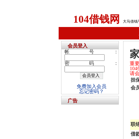
104借钱网
大马借钱
会员登入
家
帐号：
密码：
重
1
请
担
免费加入会员
会
忘记密码？
广告
联
借