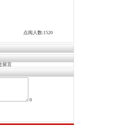
看
点阅人数:1520
处留言
0