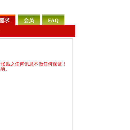
需求
会员
FAQ
告
所张贴之任何讯息不做任何保证！
款项。