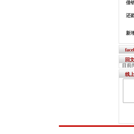
借
还
新
fac
回
目前
线