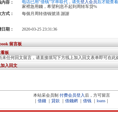
电话已用"借钱"字串取代，请先
登入会员
后才能查
钱内容：
家裡急用錢，希望利息不起到周转车贷%
款方式：
每個月周转借钱號清 謝謝
增日期：
2020-03-25 23:31:36
ebook 留言板
文看板
尚未任何回文留言，请直接填写下方线上加入回文表单即可在此
上加入回文
本站采会员制
付费会员登入
后，方可留言
｜
借錢
｜
貸款
｜
借錢網
｜
借钱
｜
loans
｜