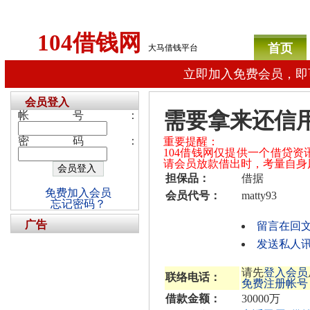
104借钱网
首页
大马借钱平台
立即加入免费会员，即
会员登入
需要拿来还信
帐号：
密码：
重要提醒：
104借钱网仅提供一个借贷
请会员放款借出时，考量自身
担保品：
借据
免费加入会员
会员代号：
matty93
忘记密码？
广告
留言在回
发送私人讯息
请先
登入会员
联络电话：
免费注册帐号
借款金额：
30000万