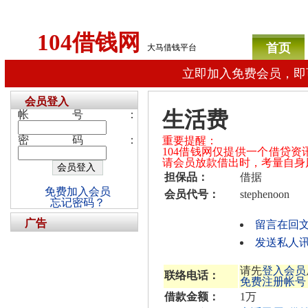
104借钱网
首页
大马借钱平台
立即加入免费会员，即
会员登入
生活费
帐号：
密码：
重要提醒：
104借钱网仅提供一个借贷
请会员放款借出时，考量自身
担保品：
借据
免费加入会员
会员代号：
stephenoon
忘记密码？
广告
留言在回
发送私人讯息给
请先
登入会员
联络电话：
免费注册帐号
借款金额：
1万