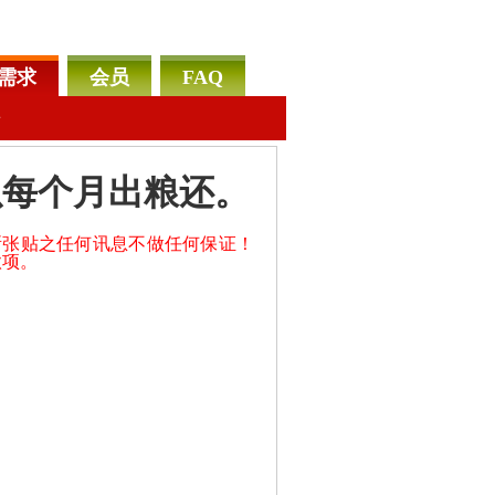
需求
会员
FAQ
告
以每个月出粮还。
所张贴之任何讯息不做任何保证！
款项。