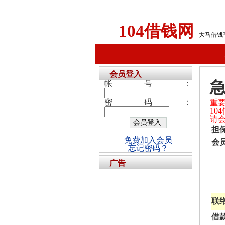
104借钱网
大马借钱
会员登入
帐号：
密码：
重
1
请
担
免费加入会员
会
忘记密码？
广告
联
借