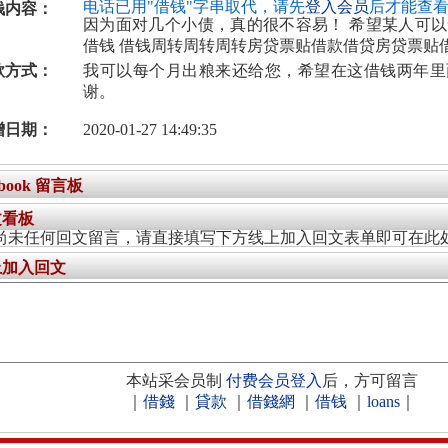
电话已用"借钱"字串取代，请先
登入会员
后才能查
钱内容：
因为面对几个小债，真的很不容易！ 希望某人可
借钱 借钱周转周转周转房贷票贴借款借贷房贷票贴
款方式：
我可以每个月出粮来还给您，希望在这借钱两年里
谢。
增日期：
2020-01-27 14:49:35
ebook 留言板
文看板
尚未任何回文留言，请直接填写下方线上加入回文表单即可在此
上加入回文
本站采会员制
付费会员登入
后，方可留言
｜
借錢
｜
貸款
｜
借錢網
｜
借钱
｜
loans
｜