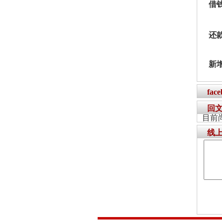
借
还
新
fac
回
目前
线