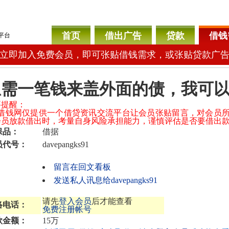
首页
借出广告
贷款
借钱
平台
立即加入免费会员，即可张贴借钱需求，或张贴贷款广
急需一笔钱来盖外面的债，我可
要提醒：
04借钱网仅提供一个借贷资讯交流平台让会员张贴留言，对会员
会员放款借出时，考量自身风险承担能力，谨慎评估是否要借出
保品：
借据
员代号：
davepangks91
留言在回文看板
发送私人讯息给davepangks91
请先
登入会员
后才能查看
络电话：
免费注册帐号
款金额：
15万