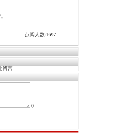
看
清。
点阅人数:1697
处留言
0