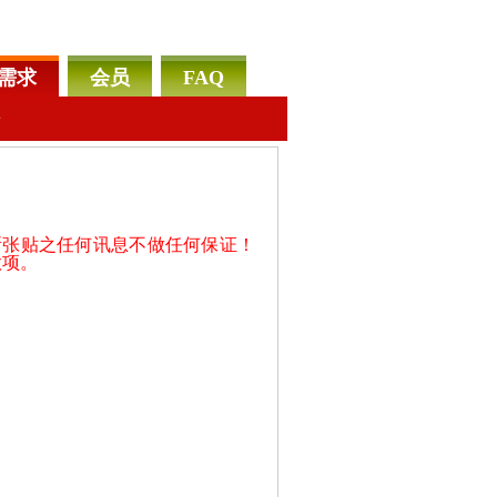
需求
会员
FAQ
告
所张贴之任何讯息不做任何保证！
款项。