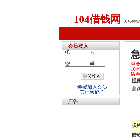
104借钱网
大马借钱
会员登入
帐号：
密码：
重
1
请
担
免费加入会员
会
忘记密码？
广告
联
借