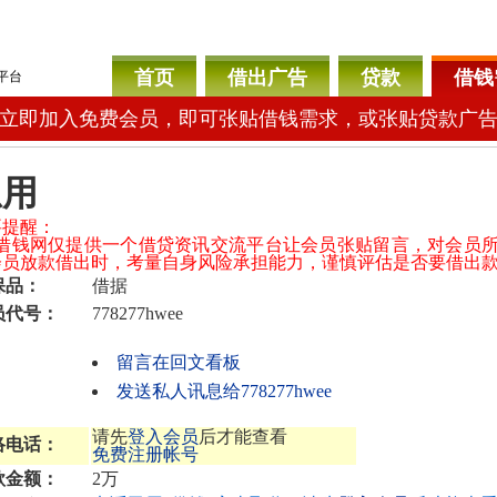
首页
借出广告
贷款
借钱
平台
立即加入免费会员，即可张贴借钱需求，或张贴贷款广
急用
要提醒：
04借钱网仅提供一个借贷资讯交流平台让会员张贴留言，对会员
会员放款借出时，考量自身风险承担能力，谨慎评估是否要借出
保品：
借据
员代号：
778277hwee
留言在回文看板
发送私人讯息给778277hwee
请先
登入会员
后才能查看
络电话：
免费注册帐号
款金额：
2万