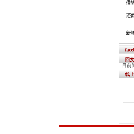
借
还
新
fac
回
目前
线