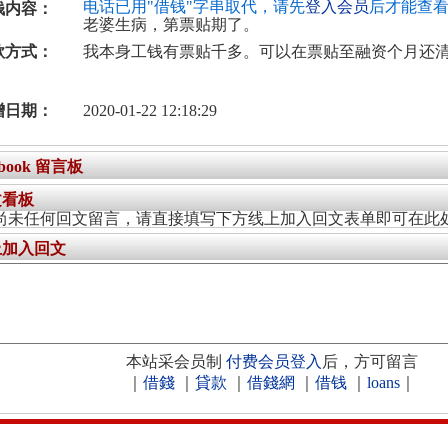
电话已用"借钱"字串取代，请先
登入会员
后才能查
钱内容：
老婆生病，第票贴期了。
款方式：
我本身工钱有票贴千多。可以在票贴至融资个月还
增日期：
2020-01-22 12:18:29
ebook 留言板
文看板
尚未任何回文留言，请直接填写下方线上加入回文表单即可在此
上加入回文
本站采会员制
付费会员登入
后，方可留言
｜
借錢
｜
貸款
｜
借錢網
｜
借钱
｜
loans
｜