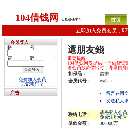
104借钱网
首页
大马借钱平台
立即加入免费会员，即
会员登入
還朋友錢
帐号：
密码：
重要提醒：
104借钱网仅提供一个借贷
请会员放款借出时，考量自身
担保品：
借据
免费加入会员
会员代号：
wajian
忘记密码？
广告
留言在回
发送私人讯息
请先
登入会员
联络电话：
免费注册帐号
借款金额：
300000万