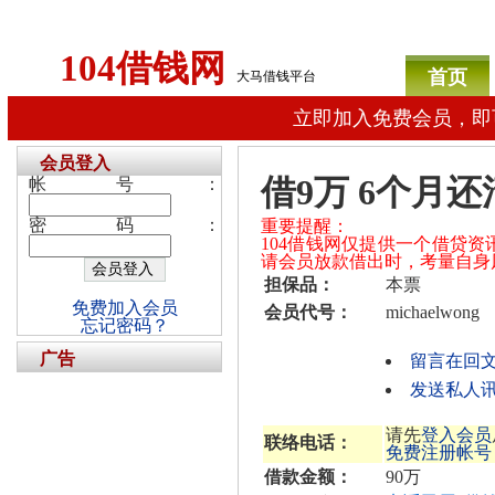
104借钱网
首页
大马借钱平台
立即加入免费会员，即
会员登入
借9万 6个月还
帐号：
密码：
重要提醒：
104借钱网仅提供一个借贷
请会员放款借出时，考量自身
担保品：
本票
免费加入会员
会员代号：
michaelwong
忘记密码？
广告
留言在回
发送私人讯息给
请先
登入会员
联络电话：
免费注册帐号
借款金额：
90万