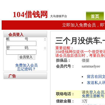
104借钱网
首页
大马借钱平台
立即加入免费会员，即
会员登入
三个月没供车.
帐号：
密码：
重要提醒：
104借钱网仅提供一个借贷
请会员放款借出时，考量自身
担保品：
借据
免费加入会员
会员代号：
sammuelyee
忘记密码？
广告
留言在回
发送私人讯息
请先
登入会员
联络电话：
免费注册帐号
借款金额：
3万