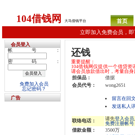
104借钱网
首页
大马借钱平台
立即加入免费会员，即
会员登入
还钱
帐号：
密码：
重要提醒：
104借钱网仅提供一个借贷
请会员放款借出时，考量自身
担保品：
借据
免费加入会员
会员代号：
wong2651
忘记密码？
广告
留言在回
发送私人讯息
请先
登入会员
联络电话：
免费注册帐号
借款金额：
3500万