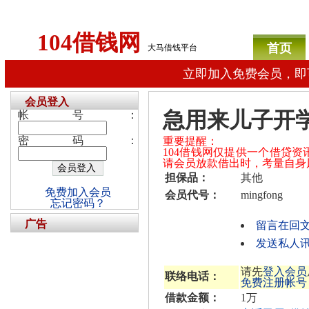
104借钱网
首页
大马借钱平台
立即加入免费会员，即
会员登入
急用来儿子开
帐号：
密码：
重要提醒：
104借钱网仅提供一个借贷
请会员放款借出时，考量自身
担保品：
其他
免费加入会员
会员代号：
mingfong
忘记密码？
广告
留言在回
发送私人讯息
请先
登入会员
联络电话：
免费注册帐号
借款金额：
1万