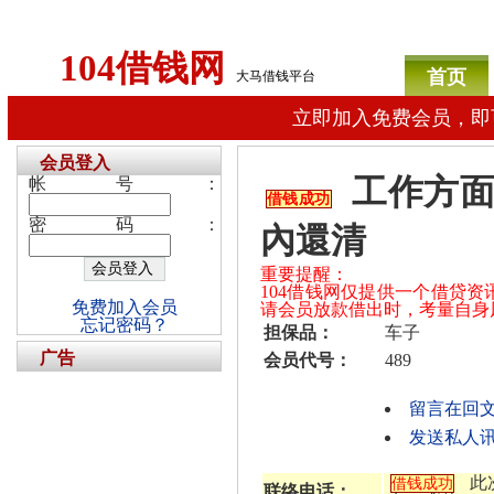
104借钱网
首页
大马借钱平台
立即加入免费会员，即
会员登入
工作方面
帐号：
借钱成功
密码：
內還清
重要提醒：
104借钱网仅提供一个借贷
免费加入会员
请会员放款借出时，考量自身
忘记密码？
担保品：
车子
广告
会员代号：
489
留言在回
发送私人讯
此
借钱成功
联络电话：