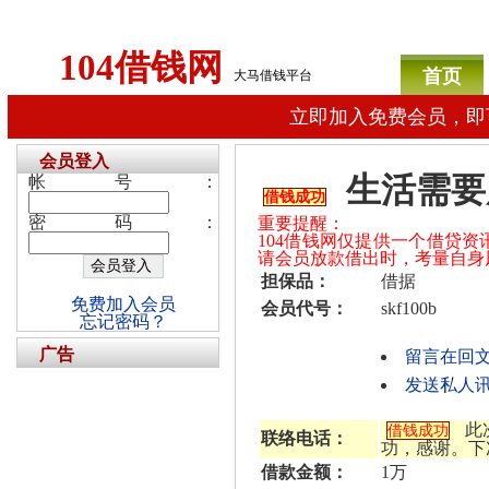
104借钱网
首页
大马借钱平台
立即加入免费会员，即
会员登入
生活需要用
帐号：
借钱成功
密码：
重要提醒：
104借钱网仅提供一个借贷
请会员放款借出时，考量自身
担保品：
借据
免费加入会员
会员代号：
skf100b
忘记密码？
广告
留言在回
发送私人讯息
此
借钱成功
联络电话：
功，感谢。下
借款金额：
1万