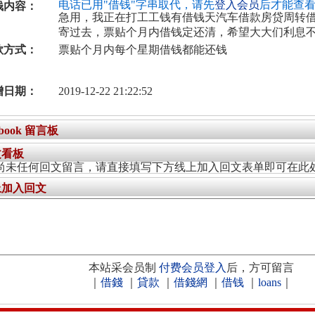
电话已用"借钱"字串取代，请先
登入会员
后才能查
钱内容：
急用，我正在打工工钱有借钱天汽车借款房贷周转
寄过去，票贴个月内借钱定还清，希望大大们利息
款方式：
票贴个月内每个星期借钱都能还钱
增日期：
2019-12-22 21:22:52
ebook 留言板
文看板
尚未任何回文留言，请直接填写下方线上加入回文表单即可在此
上加入回文
本站采会员制
付费会员登入
后，方可留言
｜
借錢
｜
貸款
｜
借錢網
｜
借钱
｜
loans
｜