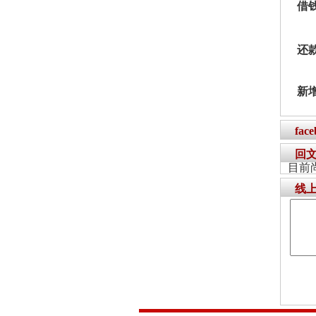
借
还
新
fac
回
目前
线