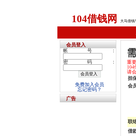
104借钱网
大马借钱
会员登入
需
帐号：
密码：
重
1
请
担
免费加入会员
会
忘记密码？
广告
联
借