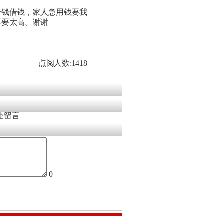
看
借钱借钱，家人急用钱要我
不要太高。谢谢
点阅人数:1418
处留言
0