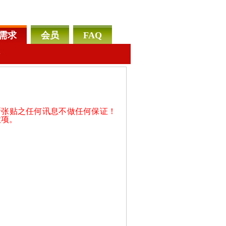
需求
会员
FAQ
告
所张贴之任何讯息不做任何保证！
款项。