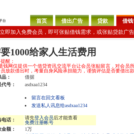
首页
借出广告
贷款
借钱
平台
立即加入免费会员，即可张贴借钱需求，或张贴贷款广
要1000给家人生活费用
要提醒：
04借钱网仅提供一个借贷资讯交流平台让会员张贴留言，对会员
会员放款借出时，考量自身风险承担能力，谨慎评估是否要借出
保品：
借据
员代号：
asdxaa1234
留言在回文看板
发送私人讯息给asdxaa1234
请先
登入会员
后才能查看
络电话：
免费注册帐号
款金额：
1万