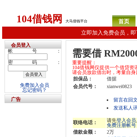
104借钱网
首页
大马借钱平台
立即加入免费会员，即
会员登入
需要借 RM20
帐号：
密码：
重要提醒：
104借钱网仅提供一个借贷
请会员放款借出时，考量自身
担保品：
借据
免费加入会员
会员代号：
xianwei0823
忘记密码？
广告
留言在回
发送私人讯息给
请先
登入会员
联络电话：
免费注册帐号
借款金额：
2万