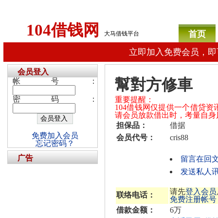
104借钱网
首页
大马借钱平台
立即加入免费会员，即
会员登入
幫對方修車
帐号：
密码：
重要提醒：
104借钱网仅提供一个借贷
请会员放款借出时，考量自身
担保品：
借据
免费加入会员
会员代号：
cris88
忘记密码？
广告
留言在回
发送私人讯息
请先
登入会员
联络电话：
免费注册帐号
借款金额：
6万