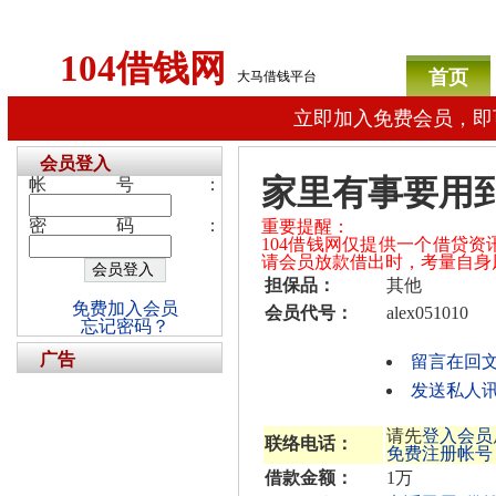
104借钱网
首页
大马借钱平台
立即加入免费会员，即
会员登入
家里有事要用
帐号：
密码：
重要提醒：
104借钱网仅提供一个借贷
请会员放款借出时，考量自身
担保品：
其他
免费加入会员
会员代号：
alex051010
忘记密码？
广告
留言在回
发送私人讯息给
请先
登入会员
联络电话：
免费注册帐号
借款金额：
1万