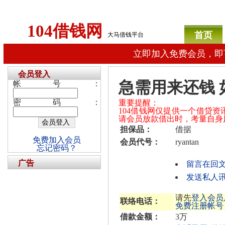
104借钱网
首页
大马借钱平台
立即加入免费会员，即
会员登入
急需用来还钱
帐号：
密码：
重要提醒：
104借钱网仅提供一个借贷
请会员放款借出时，考量自身
担保品：
借据
免费加入会员
会员代号：
ryantan
忘记密码？
广告
留言在回
发送私人讯息
请先
登入会员
联络电话：
免费注册帐号
借款金额：
3万