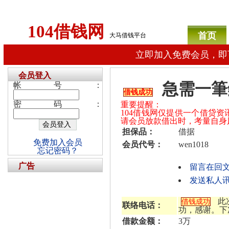
104借钱网
首页
大马借钱平台
立即加入免费会员，即
会员登入
急需一筆
帐号：
借钱成功
密码：
重要提醒：
104借钱网仅提供一个借贷
请会员放款借出时，考量自身
担保品：
借据
免费加入会员
会员代号：
wen1018
忘记密码？
广告
留言在回
发送私人讯息
此
借钱成功
联络电话：
功，感谢。下
借款金额：
3万