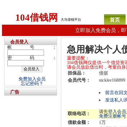
104借钱网
首页
大马借钱平台
立即加入免费会员，即
会员登入
急用解决个人
帐号：
密码：
重要提醒：
104借钱网仅提供一个借贷
请会员放款借出时，考量自身
担保品：
借据
免费加入会员
会员代号：
nicklee168899
忘记密码？
广告
留言在回
发送私人讯息给
请先
登入会员
联络电话：
免费注册帐号
借款金额：
1万