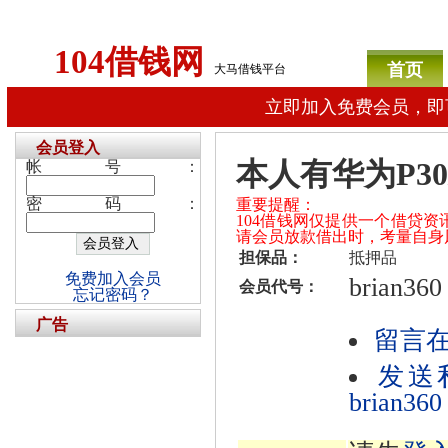
104借钱网
首页
大马借钱平台
立即加入免费会员，即
会员登入
本人有华为P30
帐号：
密码：
重要提醒：
104借钱网仅提供一个借贷
请会员放款借出时，考量自身
担保品：
抵押品
免费加入会员
brian360
会员代号：
忘记密码？
广告
留言
发送
brian360