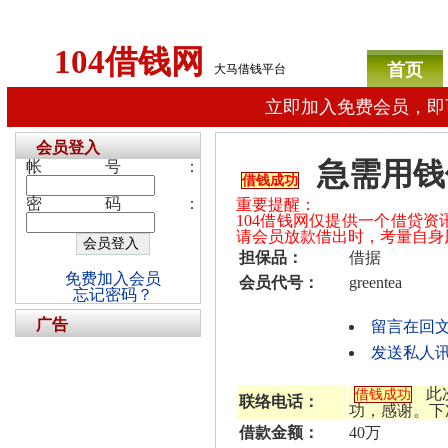
104借钱网
首页
大马借钱平台
立即加入免费会员，即
会员登入
急需用钱
帐号：
借钱成功
密码：
重要提醒：
104借钱网仅提供一个借贷
请会员放款借出时，考量自身
担保品：
借据
免费加入会员
会员代号：
greentea
忘记密码？
广告
留言在回
发送私人讯息给
此
借钱成功
联络电话：
功，感谢。下
借款金额：
40万