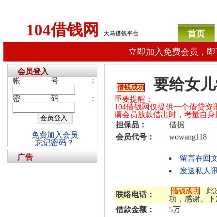
104借钱网
首页
大马借钱平台
立即加入免费会员，即
会员登入
要给女儿
帐号：
借钱成功
密码：
重要提醒：
104借钱网仅提供一个借贷
请会员放款借出时，考量自身
担保品：
借据
免费加入会员
会员代号：
wowang118
忘记密码？
广告
留言在回
发送私人讯息
此
借钱成功
联络电话：
功，感谢。下
借款金额：
5万