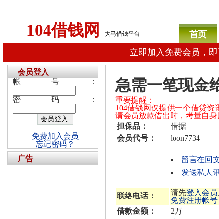
104借钱网
首页
大马借钱平台
立即加入免费会员，即
会员登入
急需一笔现金
帐号：
密码：
重要提醒：
104借钱网仅提供一个借贷
请会员放款借出时，考量自身
担保品：
借据
免费加入会员
会员代号：
loon7734
忘记密码？
广告
留言在回
发送私人讯息
请先
登入会员
联络电话：
免费注册帐号
借款金额：
2万