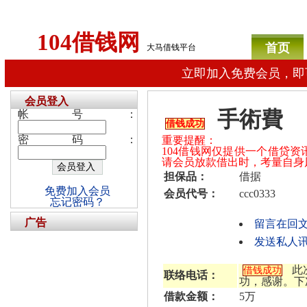
104借钱网
首页
大马借钱平台
立即加入免费会员，即
会员登入
手術費
帐号：
借钱成功
密码：
重要提醒：
104借钱网仅提供一个借贷
请会员放款借出时，考量自身
担保品：
借据
免费加入会员
会员代号：
ccc0333
忘记密码？
广告
留言在回
发送私人讯息
此
借钱成功
联络电话：
功，感谢。下
借款金额：
5万