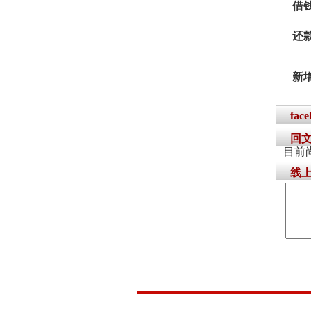
借
还
新
fac
回
目前
线