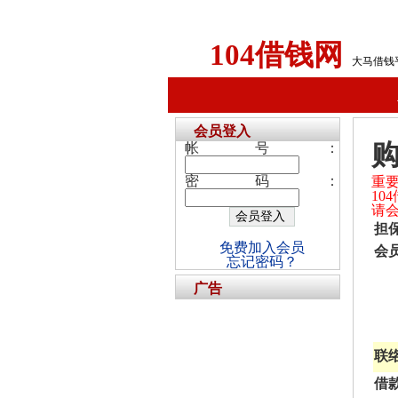
104借钱网
大马借钱
会员登入
帐号：
密码：
重
1
请
担
免费加入会员
会
忘记密码？
广告
联
借