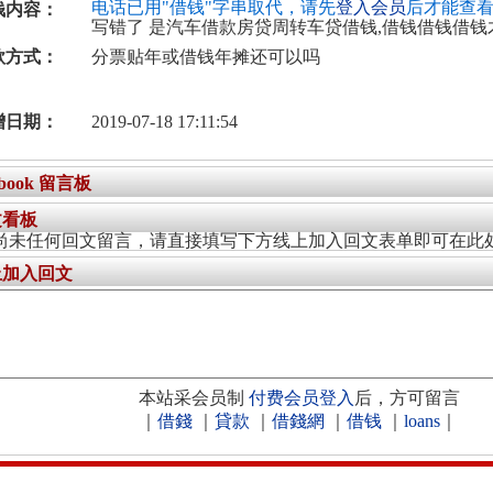
电话已用"借钱"字串取代，请先
登入会员
后才能查
钱内容：
写错了 是汽车借款房贷周转车贷借钱,借钱借钱借钱
款方式：
分票贴年或借钱年摊还可以吗
增日期：
2019-07-18 17:11:54
ebook 留言板
文看板
尚未任何回文留言，请直接填写下方线上加入回文表单即可在此
上加入回文
本站采会员制
付费会员登入
后，方可留言
｜
借錢
｜
貸款
｜
借錢網
｜
借钱
｜
loans
｜