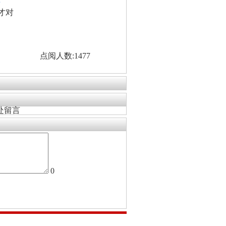
看
才对
点阅人数:1477
处留言
0