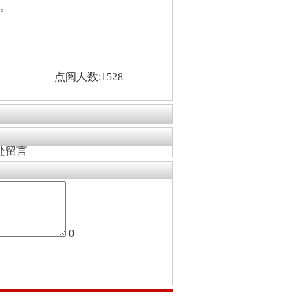
。
点阅人数:1528
处留言
0