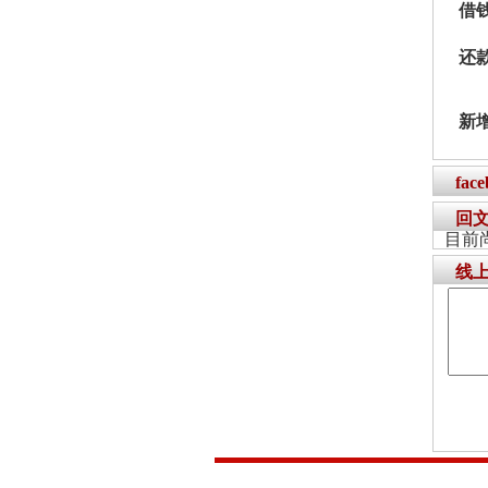
借
还
新
fac
回
目前
线