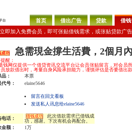
首页
借出广告
贷款
借钱
平台
立即加入免费会员，即可张贴借钱需求，或张贴贷款广
急需現金撐生活費，2個月
钱成功
要提醒：
04借钱网仅提供一个借贷资讯交流平台让会员张贴留言，对会员
会员放款借出时，考量自身风险承担能力，谨慎评估是否要借出
保品：
本票
员代号：
elaine5646
留言在回文看板
发送私人讯息给elaine5646
此次借款需求已借钱成
借钱成功
络电话：
功，感谢。下次有机会再配合。
款金额：
1万