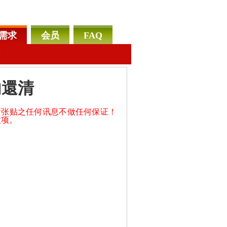
需求
会员
FAQ
告
內還清
所张贴之任何讯息不做任何保证！
款项。