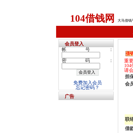
104借钱网
大马借钱
会员登入
帐号：
借
密码：
重
1
请
担
免费加入会员
会
忘记密码？
广告
联
借