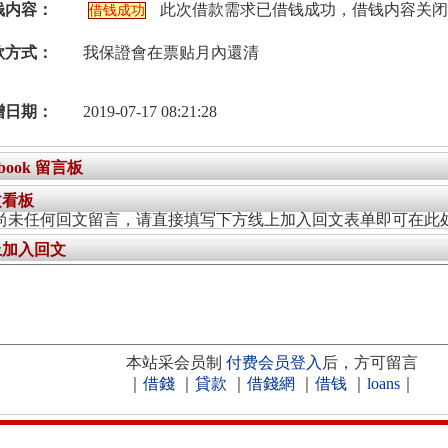
钱内容：
此次借款需求已借钱成功，借钱内容关闭
借钱成功
款方式：
我保證會在票贴月內還清
增日期：
2019-07-17 08:21:28
ebook 留言板
文看板
尚未任何回文留言，请直接填写下方线上加入回文表单即可在此
上加入回文
本站采会员制
付费会员登入
后，方可留言
｜
借錢
｜
貸款
｜
借錢網
｜
借钱
｜
loans
｜