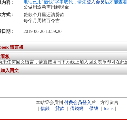
电话已用"借钱"字串取代，请先
登入会员
后才能查
钱内容：
公做用途急需用到现金
款方式：
贷款个月里还清贷款
每个月周转百令吉
增日期：
2019-06-26 13:59:20
ebook 留言板
文看板
尚未任何回文留言，请直接填写下方线上加入回文表单即可在此
上加入回文
本站采会员制
付费会员登入
后，方可留言
｜
借錢
｜
貸款
｜
借錢網
｜
借钱
｜
loans
｜