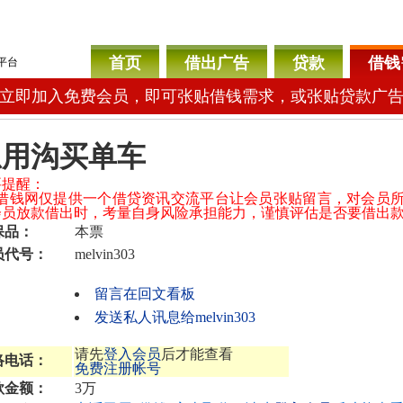
首页
借出广告
贷款
借钱
平台
立即加入免费会员，即可张贴借钱需求，或张贴贷款广
急用沟买单车
要提醒：
04借钱网仅提供一个借贷资讯交流平台让会员张贴留言，对会员
会员放款借出时，考量自身风险承担能力，谨慎评估是否要借出
保品：
本票
员代号：
melvin303
留言在回文看板
发送私人讯息给melvin303
请先
登入会员
后才能查看
络电话：
免费注册帐号
款金额：
3万