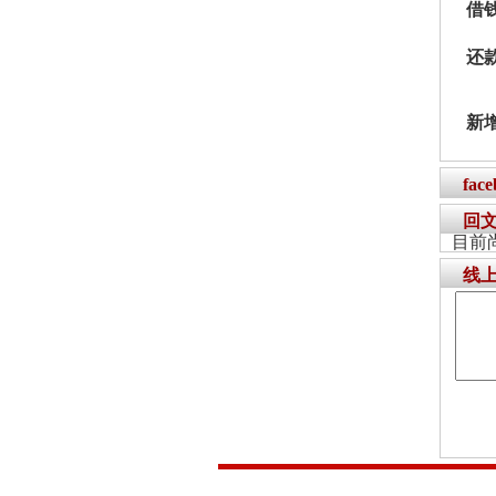
借
还
新
fac
回
目前
线