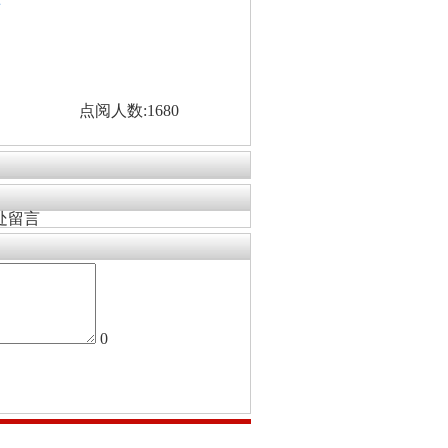
看
点阅人数:1680
处留言
0