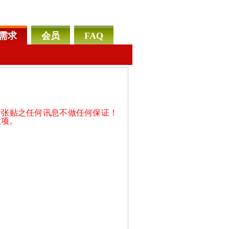
需求
会员
FAQ
告
所张贴之任何讯息不做任何保证！
款项。