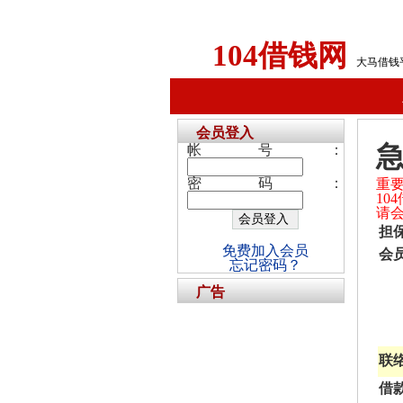
104借钱网
大马借钱
会员登入
帐号：
密码：
重
1
请
担
免费加入会员
会
忘记密码？
广告
联
借