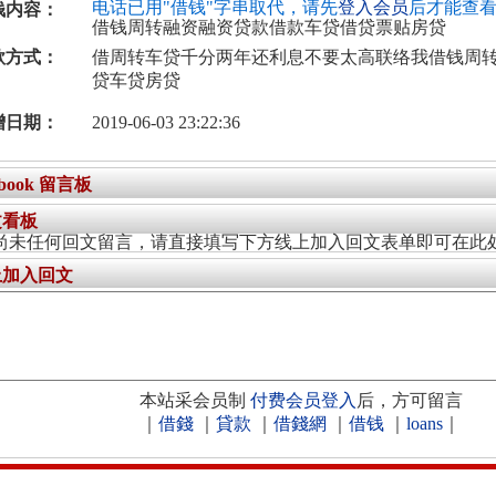
电话已用"借钱"字串取代，请先
登入会员
后才能查
钱内容：
借钱周转融资融资贷款借款车贷借贷票贴房贷
款方式：
借周转车贷千分两年还利息不要太高联络我借钱周
贷车贷房贷
增日期：
2019-06-03 23:22:36
ebook 留言板
文看板
尚未任何回文留言，请直接填写下方线上加入回文表单即可在此
上加入回文
本站采会员制
付费会员登入
后，方可留言
｜
借錢
｜
貸款
｜
借錢網
｜
借钱
｜
loans
｜