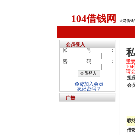
104借钱网
大马借钱
会员登入
帐号：
密码：
重
1
请
担
免费加入会员
会
忘记密码？
广告
联
借