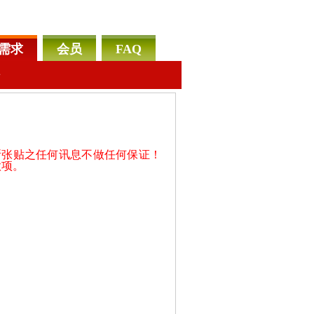
需求
会员
FAQ
告
所张贴之任何讯息不做任何保证！
款项。