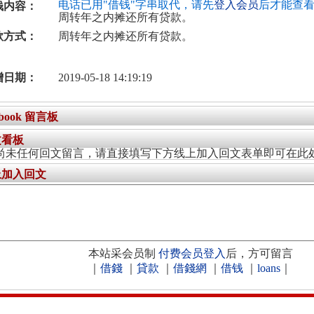
电话已用"借钱"字串取代，请先
登入会员
后才能查
钱内容：
周转年之内摊还所有贷款。
款方式：
周转年之内摊还所有贷款。
增日期：
2019-05-18 14:19:19
ebook 留言板
文看板
尚未任何回文留言，请直接填写下方线上加入回文表单即可在此
上加入回文
本站采会员制
付费会员登入
后，方可留言
｜
借錢
｜
貸款
｜
借錢網
｜
借钱
｜
loans
｜