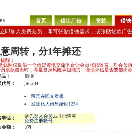
首页
借出广告
贷款
借钱
平台
立即加入免费会员，即可张贴借钱需求，或张贴贷款广
生意周转，分1年摊还
要提醒：
04借钱网仅提供一个借贷资讯交流平台让会员张贴留言，对会员
会员放款借出时，考量自身风险承担能力，谨慎评估是否要借出
保品：
借据
员代号：
jie1234
留言在回文看板
发送私人讯息给jie1234
请先
登入会员
后才能查看
络电话：
免费注册帐号
款金额：
8万