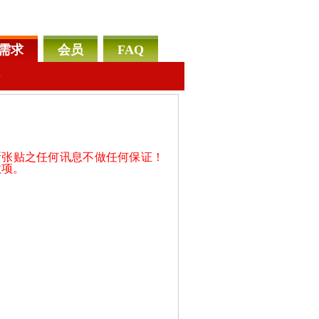
需求
会员
FAQ
告
所张贴之任何讯息不做任何保证！
款项。