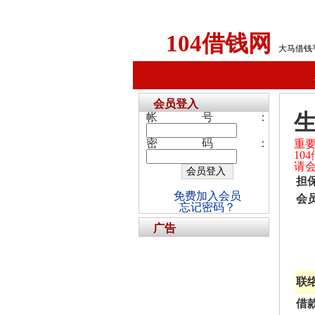
104借钱网
大马借钱
会员登入
帐号：
密码：
重
1
请
担
免费加入会员
会
忘记密码？
广告
联
借