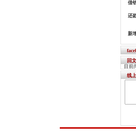
借
还
新
fac
回
目前
线