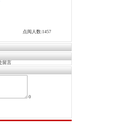
看
点阅人数:1457
处留言
0