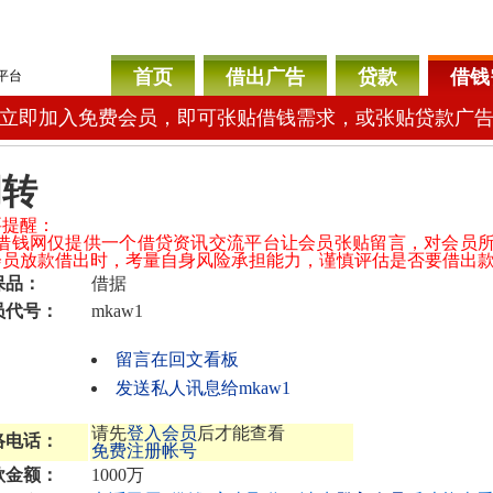
首页
借出广告
贷款
借钱
平台
立即加入免费会员，即可张贴借钱需求，或张贴贷款广
周转
要提醒：
04借钱网仅提供一个借贷资讯交流平台让会员张贴留言，对会员
会员放款借出时，考量自身风险承担能力，谨慎评估是否要借出
保品：
借据
员代号：
mkaw1
留言在回文看板
发送私人讯息给mkaw1
请先
登入会员
后才能查看
络电话：
免费注册帐号
款金额：
1000万