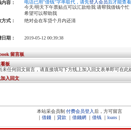
电话已用"借钱"字串取代，请先
登入会员
后才能查
钱内容：
今天/明天下午票贴点可以汇款给我 请帮我借钱个忙
希望可以帮助我
款方式：
绝对会在车贷个月内还清
增日期：
2019-05-12 00:39:38
ebook 留言板
文看板
尚未任何回文留言，请直接填写下方线上加入回文表单即可在此
上加入回文
本站采会员制
付费会员登入
后，方可留言
｜
借錢
｜
貸款
｜
借錢網
｜
借钱
｜
loans
｜