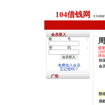
104借钱网
大马借钱
会员登入
帐号：
密码：
重
1
请
担
免费加入会员
会
忘记密码？
广告
联
借