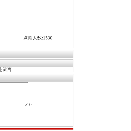
看
点阅人数:1530
处留言
0