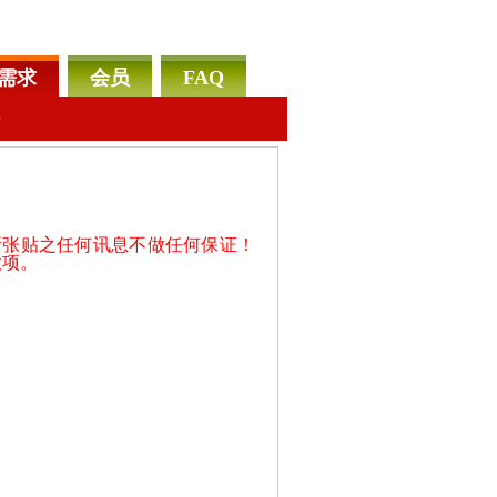
需求
会员
FAQ
告
所张贴之任何讯息不做任何保证！
款项。