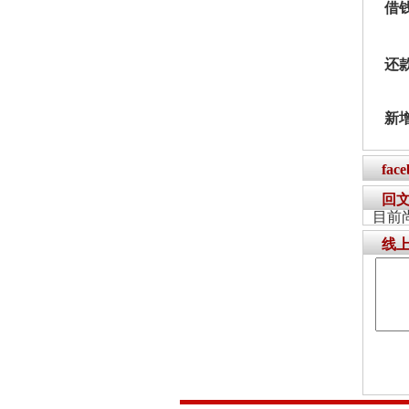
借
还
新
fac
回
目前
线