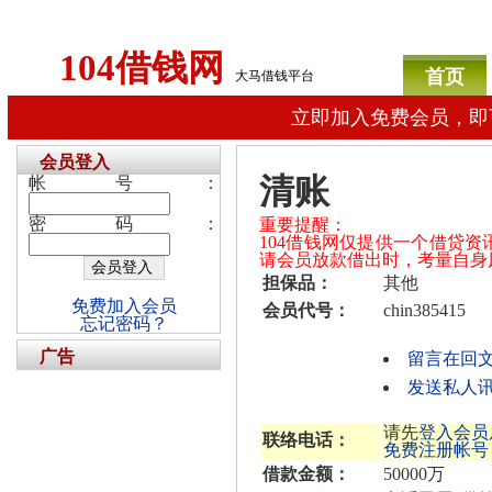
104借钱网
首页
大马借钱平台
立即加入免费会员，即
会员登入
清账
帐号：
密码：
重要提醒：
104借钱网仅提供一个借贷
请会员放款借出时，考量自身
担保品：
其他
免费加入会员
会员代号：
chin385415
忘记密码？
广告
留言在回
发送私人讯息给
请先
登入会员
联络电话：
免费注册帐号
借款金额：
50000万