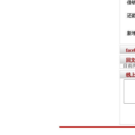
借
还
新
fac
回
目前
线