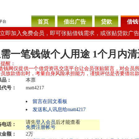
首页
借出广告
贷款
借钱
平台
立即加入免费会员，即可张贴借钱需求，或张贴贷款广
需一笔钱做个人用途 1个月内清
要提醒：
04借钱网仅提供一个借贷资讯交流平台让会员张贴留言，对会员
会员放款借出时，考量自身风险承担能力，谨慎评估是否要借出
保品：
本票
员代号：
matt4217
留言在回文看板
发送私人讯息给matt4217
请先
登入会员
后才能查看
络电话：
免费注册帐号
款金额：
2万