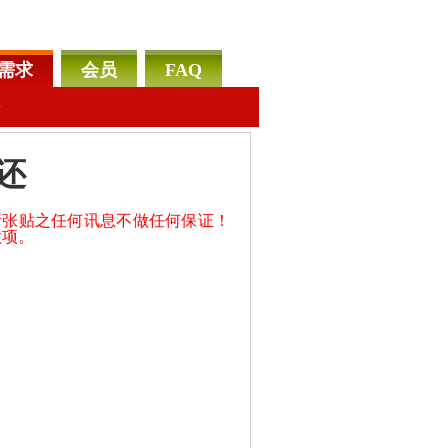
需求
会员
FAQ
告
还
所张贴之任何讯息不做任何保证！
款项。