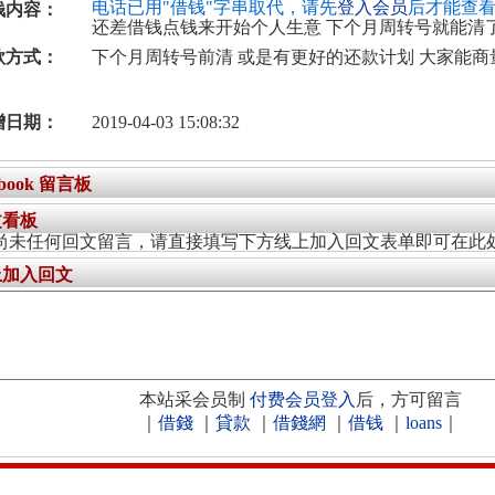
电话已用"借钱"字串取代，请先
登入会员
后才能查
钱内容：
还差借钱点钱来开始个人生意 下个月周转号就能清
款方式：
下个月周转号前清 或是有更好的还款计划 大家能商
增日期：
2019-04-03 15:08:32
ebook 留言板
文看板
尚未任何回文留言，请直接填写下方线上加入回文表单即可在此
上加入回文
本站采会员制
付费会员登入
后，方可留言
｜
借錢
｜
貸款
｜
借錢網
｜
借钱
｜
loans
｜