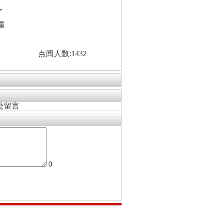
看
了
量
点阅人数:1432
处留言
0